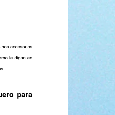
unos accesorios 
omo le digan en 
as.
ero para 