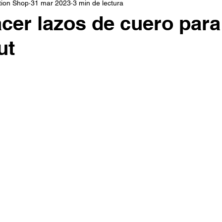
tion Shop
31 mar 2023
3 min de lectura
Tarjetas
Navidad
Letrero
Cuero
Mad
er lazos de cuero para
ut
ublimación