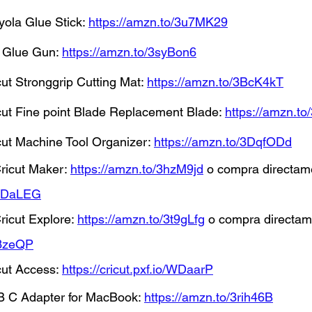
ola Glue Stick: 
https://amzn.to/3u7MK29
 Glue Gun: 
https://amzn.to/3syBon6
ut Stronggrip Cutting Mat: 
https://amzn.to/3BcK4kT
ut Fine point Blade Replacement Blade: 
https://amzn.to
ut Machine Tool Organizer: 
https://amzn.to/3DqfODd
ricut Maker: 
https://amzn.to/3hzM9jd
 o compra directame
o/WDaLEG
ricut Explore: 
https://amzn.to/3t9gLfg
 o compra directame
/b3zeQP
ut Access: 
https://cricut.pxf.io/WDaarP
 C Adapter for MacBook: 
https://amzn.to/3rih46B