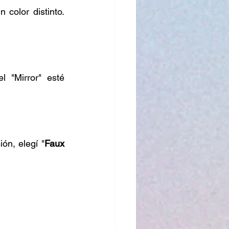
color distinto. 
 "Mirror" esté 
ón, elegí "
Faux 