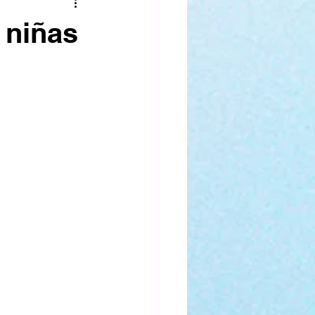
era
Carros
 niñas