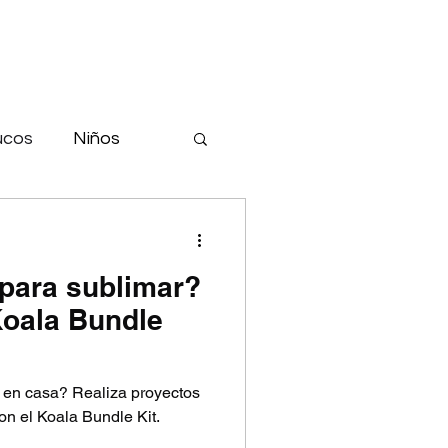
ucos
Niños
era
Carros
para sublimar?
Koala Bundle
en casa? Realiza proyectos
n el Koala Bundle Kit.