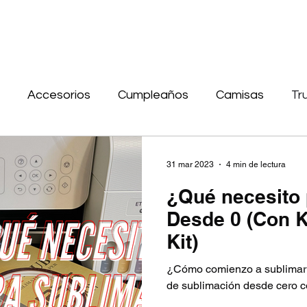
Accesorios
Cumpleaños
Camisas
Tr
Tarjetas
Navidad
Letrero
Cuero
Mad
31 mar 2023
4 min de lectura
¿Qué necesito 
ublimación
Desde 0 (Con 
Kit)
¿Cómo comienzo a sublimar 
de sublimación desde cero co