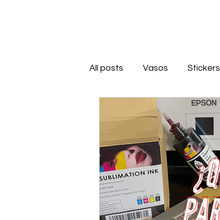
All posts
Vasos
Stickers
Grabado
Llaveros
Acrílico
Unboxing
S