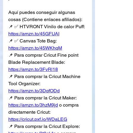
Aquí puedes conseguir algunas 
cosas (Contiene enlaces afiliados):
📌 ✅ HTVRONT Vinilo de calor Puff: 
https://amzn.to/45GFUAI
📌 ✅ Canvas Tote Bag: 
https://amzn.to/45WKhqM
📌 Para comprar Cricut Fine point 
Blade Replacement Blade: 
https://amzn.to/3FvRl18
📌 Para comprar la Cricut Machine 
Tool Organizer: 
https://amzn.to/3DqfODd
📌 Para comprar la Cricut Maker: 
https://amzn.to/3hzM9jd
 o compra 
directamente Cricut: 
https://cricut.pxf.io/WDaLEG
📌 Para comprar la Cricut Explore: 