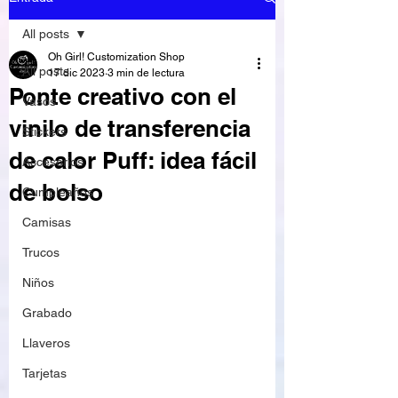
All posts
Oh Girl! Customization Shop
All posts
17 dic 2023
3 min de lectura
Ponte creativo con el
Vasos
vinilo de transferencia
Stickers
de calor Puff: idea fácil
Accesorios
de bolso
Cumpleaños
Camisas
Trucos
Niños
Grabado
Llaveros
Tarjetas