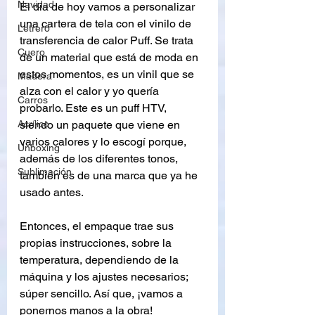
Navidad
El día de hoy vamos a personalizar 
una cartera de tela con el vinilo de 
Letrero
transferencia de calor Puff. Se trata 
Cuero
de un material que está de moda en 
estos momentos, es un vinil que se 
Madera
alza con el calor y yo quería 
Carros
probarlo. Este es un puff HTV, 
siendo un paquete que viene en 
Acrílico
varios calores y lo escogí porque, 
Unboxing
además de los diferentes tonos, 
Sublimación
también es de una marca que ya he 
usado antes.
Entonces, el empaque trae sus 
propias instrucciones, sobre la 
temperatura, dependiendo de la 
máquina y los ajustes necesarios; 
súper sencillo. Así que, ¡vamos a 
ponernos manos a la obra!