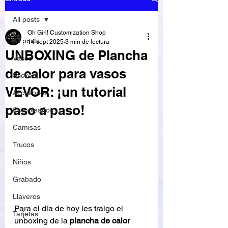
All posts
Oh Girl! Customization Shop
All posts
14 sept 2025
3 min de lectura
UNBOXING de Plancha
Vasos
de calor para vasos
Stickers
VEVOR: ¡un tutorial
Accesorios
paso a paso!
Cumpleaños
Camisas
Trucos
Niños
Grabado
Llaveros
Para el día de hoy les traigo el 
Tarjetas
unboxing de la 
plancha de calor 