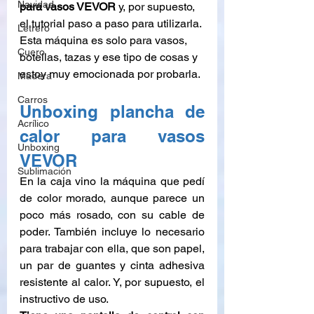
Navidad
para vasos VEVOR
 y, por supuesto, 
el tutorial paso a paso para utilizarla. 
Letrero
Esta máquina es solo para vasos, 
Cuero
botellas, tazas y ese tipo de cosas y 
estoy muy emocionada por probarla.
Madera
Carros
Unboxing plancha de 
Acrílico
calor para vasos 
Unboxing
VEVOR
Sublimación
En la caja vino la máquina que pedí 
de color morado, aunque parece un 
poco más rosado, con su cable de 
poder. También incluye lo necesario 
para trabajar con ella, que son papel, 
un par de guantes y cinta adhesiva 
resistente al calor. Y, por supuesto, el 
instructivo de uso.