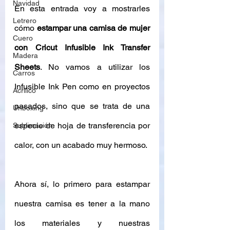
Navidad
En esta entrada voy a mostrarles 
Letrero
cómo 
estampar una camisa de mujer 
Cuero
con Cricut Infusible Ink Transfer 
Madera
Sheets
. No vamos a utilizar los 
Carros
Infusible Ink Pen como en proyectos 
Acrílico
pasados, sino que se trata de una 
Unboxing
especie de hoja de transferencia por 
Sublimación
calor, con un acabado muy hermoso. 
Ahora sí, lo primero para estampar 
nuestra camisa es tener a la mano 
los materiales y nuestras 