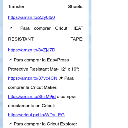
Transfer Sheets: 
https://amzn.to/2Zy0t50
📌 Para comprar Cricut HEAT 
RESISTANT TAPE: 
https://amzn.to/3vZjJ7D
📌 Para comprar la EasyPress 
Protective Resistant Mat- 12" x 10": 
https://amzn.to/37vc4CN
 📌 Para 
comprar la Cricut Maker: 
https://amzn.to/3hzM9jd
 o compra 
directamente en Cricut: 
https://cricut.pxf.io/WDaLEG
📌 Para comprar la Cricut Explore: 