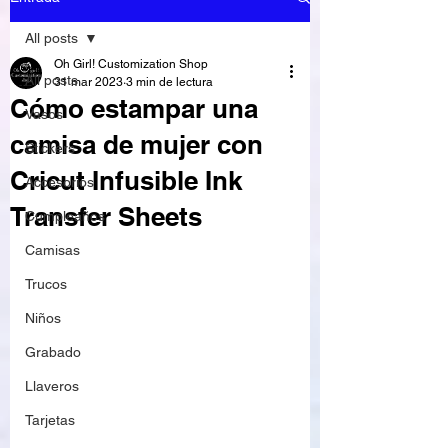
All posts
Oh Girl! Customization Shop
All posts
31 mar 2023
3 min de lectura
Cómo estampar una
Vasos
camisa de mujer con
Stickers
Cricut Infusible Ink
Accesorios
Transfer Sheets
Cumpleaños
Camisas
Trucos
Niños
Grabado
Llaveros
Tarjetas