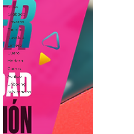
Niños
Grabado
Llaveros
Tarjetas
Navidad
Letrero
Cuero
Madera
Carros
Acrílico
Unboxing
Sublimación