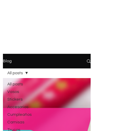
Blog
All posts
All posts
Vasos
Stickers
Accesorios
Cumpleaños
Camisas
Trucos