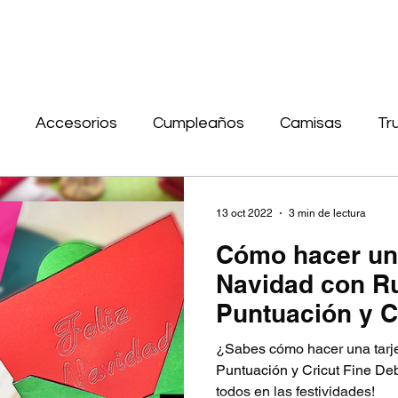
Accesorios
Cumpleaños
Camisas
Tr
Tarjetas
Navidad
Letrero
Cuero
Mad
13 oct 2022
3 min de lectura
Cómo hacer una
ublimación
Navidad con R
Puntuación y C
Debossing Tip
¿Sabes cómo hacer una tarj
Puntuación y Cricut Fine De
todos en las festividades!