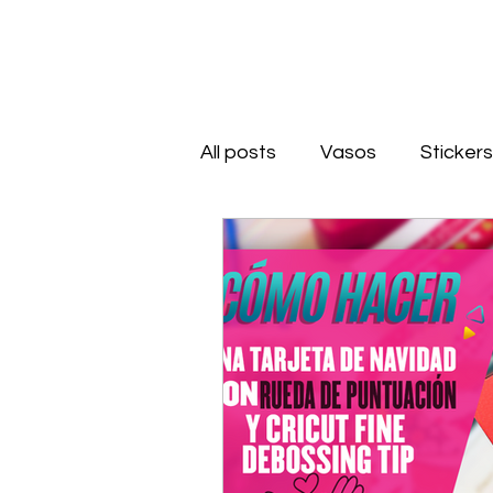
All posts
Vasos
Stickers
Grabado
Llaveros
Acrílico
Unboxing
S