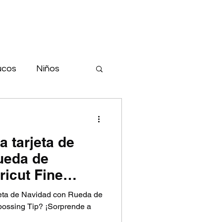
ucos
Niños
era
Carros
 tarjeta de
ueda de
ricut Fine
eta de Navidad con Rueda de
bossing Tip? ¡Sorprende a