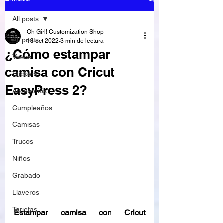
All posts
Oh Girl! Customization Shop
All posts
13 oct 2022
3 min de lectura
¿Cómo estampar
Vasos
camisa con Cricut
Stickers
EasyPress 2?
Accesorios
Cumpleaños
Camisas
Trucos
Niños
Grabado
Llaveros
Tarjetas
Estampar camisa con Cricut 